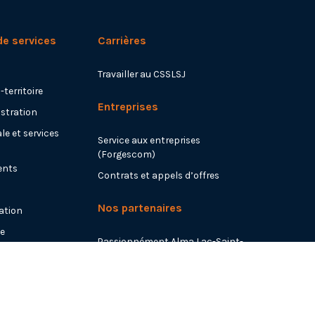
de services
Carrières
Travailler au CSSLSJ
-territoire
Entreprises
istration
le et services
Service aux entreprises
(Forgescom)
ents
Contrats et appels d’offres
Nos partenaires
ation
ue
Passionnément Alma Lac-Saint-
Jean est
Regroupement Lac-Saint-Jean-
Est 0-5 ans