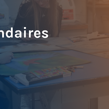
tés consultatifs
Demande
ndaires
et et états financiers
professionnelles des adultes
orts annuels
ives (demandes, relevé de
, etc.)
s à l'information