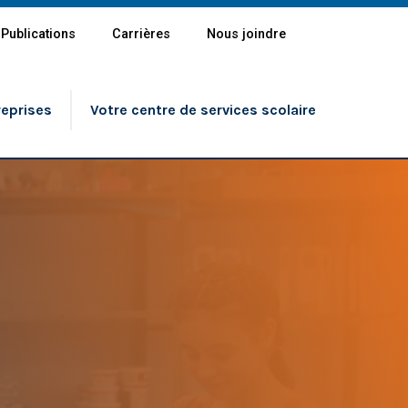
Publications
Carrières
Nous joindre
reprises
Votre centre de services scolaire
Partout
lle 4 ans et 5 ans
aire, primaire et secondaire
on professionnelle
on générale des adultes