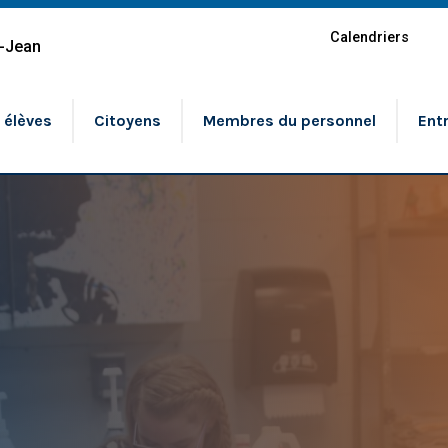
Calendriers
t-Jean
 élèves
Citoyens
Membres du personnel
Ent
anigramme
Passe-
ction générale et services
Materne
nistratifs
Préscol
Formati
Formati