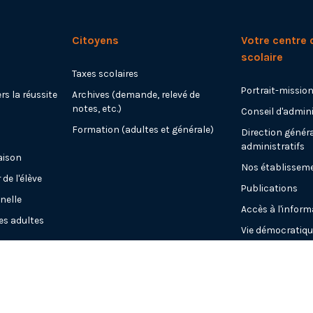
Citoyens
Votre centre 
scolaire
Taxes scolaires
Portrait-mission
s la réussite
Archives (demande, relevé de
notes, etc.)
Conseil d'admin
Formation (adultes et générale)
Direction généra
administratifs
aison
Nos établissem
de l'élève
Publications
nelle
Accès à l'inform
es adultes
Vie démocratiq