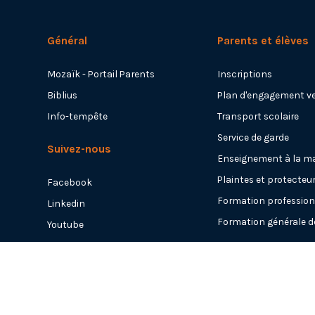
Général
Parents et élèves
Mozaïk - Portail Parents
Inscriptions
Biblius
Plan d'engagement ver
Info-tempête
Transport scolaire
Service de garde
Suivez-nous
Enseignement à la m
Plaintes et protecteur 
Facebook
Formation profession
Linkedin
Formation générale d
Youtube
Instagram