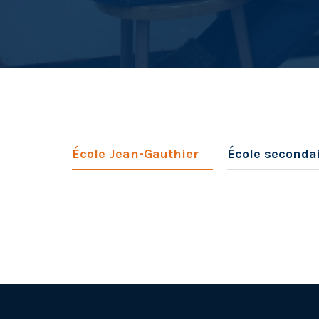
Mauvais temps et suspension des
Vie 
cours
École Jean-Gauthier
École secondai