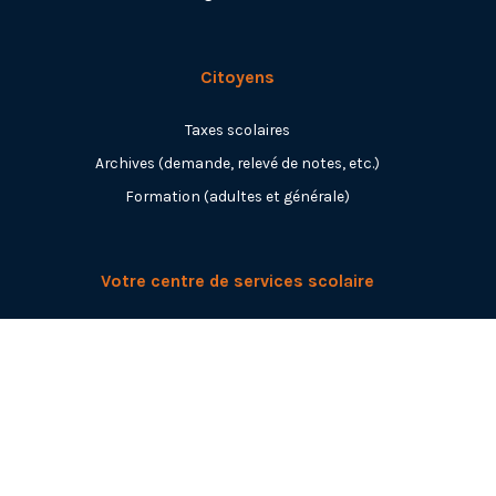
Citoyens
Taxes scolaires
Archives (demande, relevé de notes, etc.)
Formation (adultes et générale)
Votre centre de services scolaire
Portrait-mission-territoire
Conseil d'administration
Direction générale et services administratifs
Nos établissements
Publications