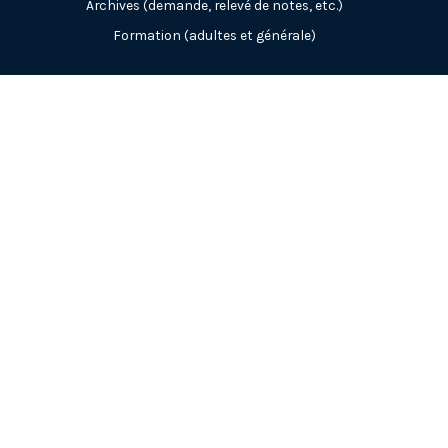
Archives (demande, relevé de notes, etc.)
Formation (adultes et générale)
Votre centre de services scolaire
Portrait-mission-territoire
Conseil d'administration
Direction générale et services administratifs
Nos établissements
Publications
Accès à l'information
Vie démocratique
Carrières