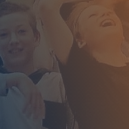
professionnelles des adultes
orts annuels
ives (demandes, relevé de
, etc.)
s à l'information