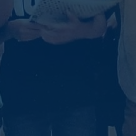
Mauvais temps et suspension des
Vie 
cours