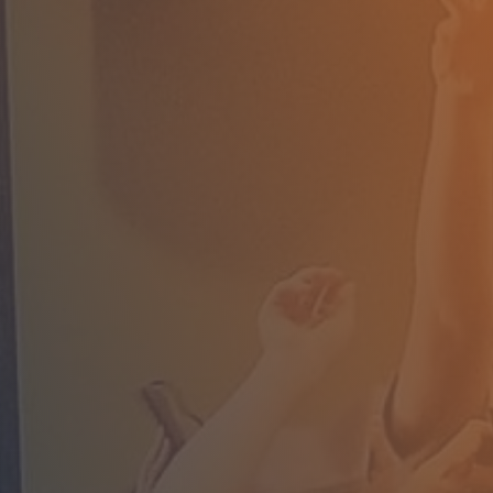
Demande
tés consultatifs
et et états financiers