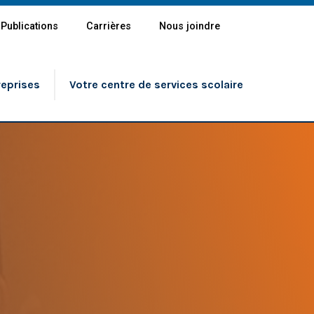
Publications
Carrières
Nous joindre
reprises
Votre centre de services scolaire
Partout
lle 4 ans et 5 ans
aire, primaire et secondaire
on professionnelle
on générale des adultes