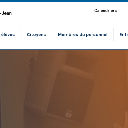
Calendriers
t-Jean
 élèves
Citoyens
Membres du personnel
Ent
anigramme
Passe-
Materne
Préscol
ction générale et services
Formati
nistratifs
Formati