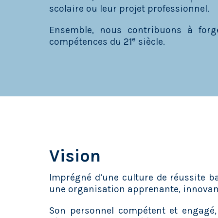
scolaire ou leur projet professionnel.
Ensemble, nous contribuons à forg
e
compétences du 21
siècle.
Vision
Imprégné d’une culture de réussite bas
une organisation apprenante, innova
Son personnel compétent et engagé, 