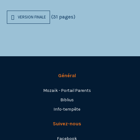
(31 pages)
VERSION FINALE
Général
Mozaïk - Portail Parents
Biblius
Info-tempête
Suivez-nous
Facebook